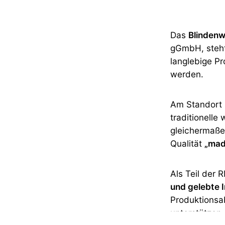
Das
Blindenw
gGmbH, steht
langlebige Pr
werden.
Am Standort 
traditionell
gleichermaßen
Qualität
„mad
Als Teil der
und gelebte I
Produktionsa
unterstützen 