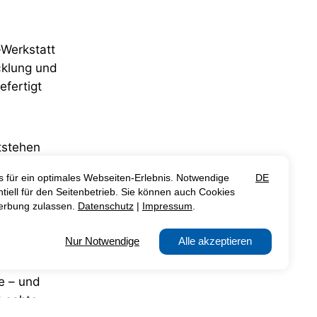
‑Werkstatt
cklung und
efertigt
stehen
en
geprüft – für
rantwortung
e – und
d echte