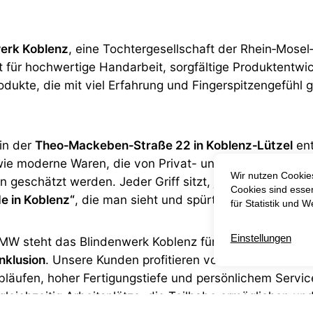
erk Koblenz
, eine Tochtergesellschaft der Rhein‑Mosel
 für hochwertige Handarbeit, sorgfältige Produktentwi
odukte, die mit viel Erfahrung und Fingerspitzengefühl g
in der
Theo‑Mackeben‑Straße 22 in Koblenz‑Lützel
ent
e wie moderne Waren, die von Privat- und Gewerbekund
 geschätzt werden. Jeder Griff sitzt, jedes Detail wird 
e in Koblenz“
, die man sieht und spürt.
 RMW steht das Blindenwerk Koblenz für
Wertarbeit, Ve
nklusion
. Unsere Kunden profitieren von verlässlichen
bläufen, hoher Fertigungstiefe und persönlichem Servic
gleichzeitig Arbeitsplätze, die Teilhabe ermöglichen un