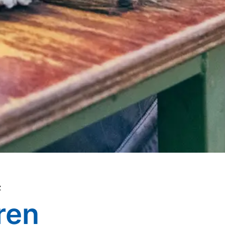
Z
ren