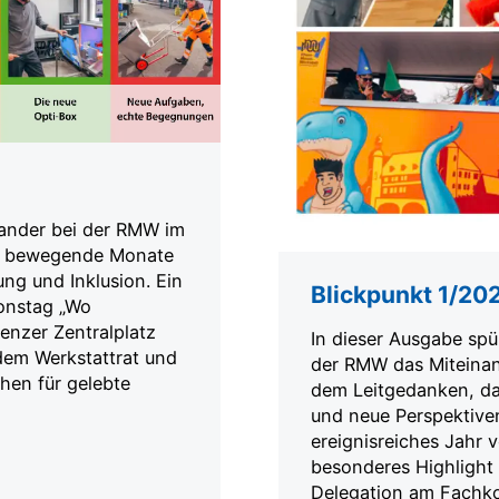
nander bei der RMW im
auf bewegende Monate
ng und Inklusion. Ein
Blickpunkt 1/20
ionstag „Wo
nzer Zentralplatz
In dieser Ausgabe spür
dem Werkstattrat und
der RMW das Miteinand
hen für gelebte
dem Leitgedanken, d
und neue Perspektiven 
ereignisreiches Jahr 
besonderes Highlight 
Delegation am Fachk