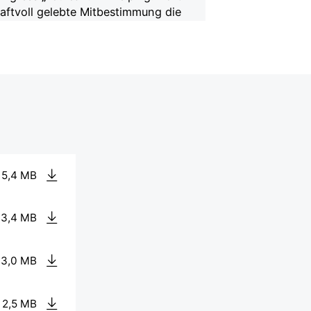
raftvoll gelebte Mitbestimmung die
arbeit gestaltet und welche
nn Fachpraxis und Politik auf
nkommen.
 5,4 MB
 3,4 MB
 3,0 MB
 2,5 MB