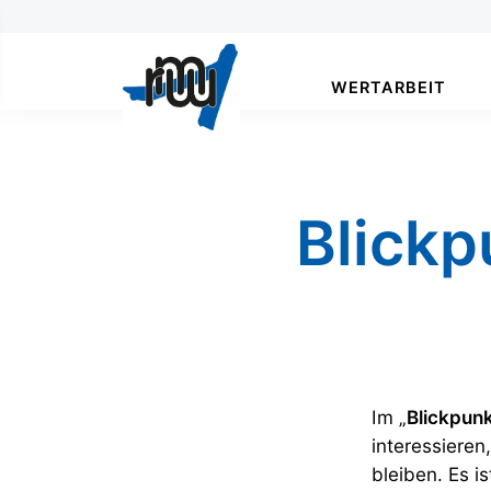
WERTARBEIT
Blickp
Im „
Blickpun
interessieren
bleiben. Es i