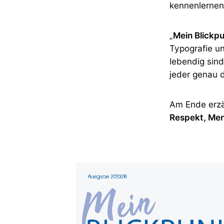
kennenlernen
„
Mein Blickp
Typografie un
lebendig sind
jeder genau 
Am Ende erzä
Respekt, Men