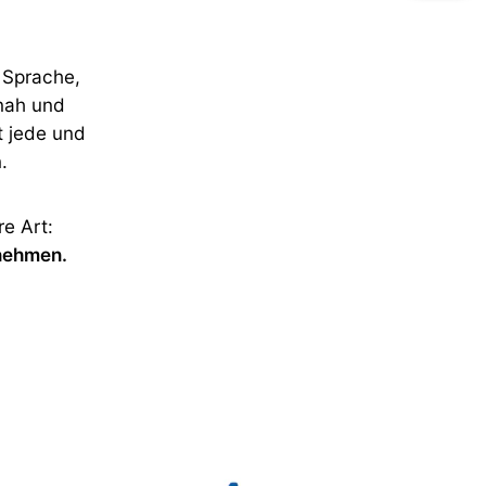
r Sprache,
 nah und
t jede und
.
e Art:
nnehmen.