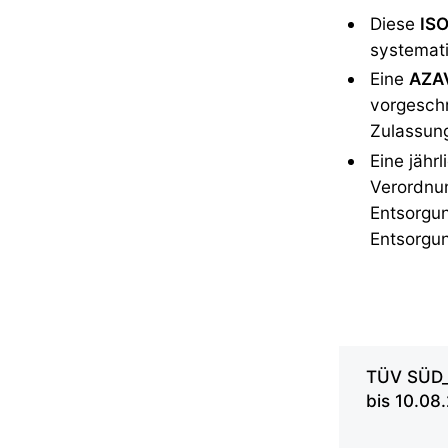
Diese
ISO
systemati
Eine
AZAV
vorgeschr
Zulassung
Eine jähr
Verordnun
Entsorgun
Entsorgun
TÜV SÜD_D
bis 10.08