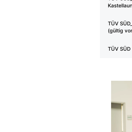
Kastellau
TÜV SÜD_
(gültig v
TÜV SÜD A