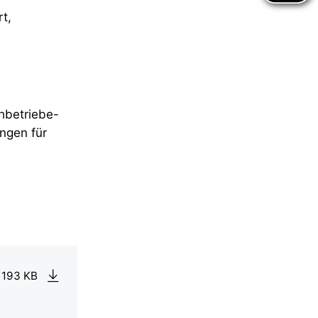
t,
.
hbetriebe-
ngen für
 193 KB