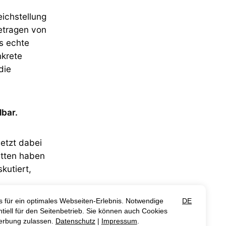
eichstellung
etragen von
s echte
nkrete
die
lbar.
etzt dabei
ätten haben
kutiert,
ines davon