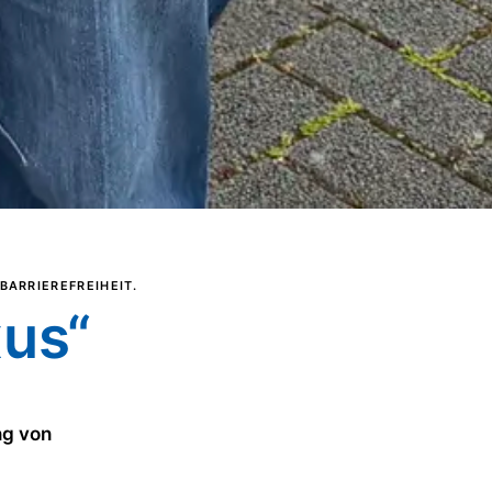
BARRIEREFREIHEIT.
xus“
ng von