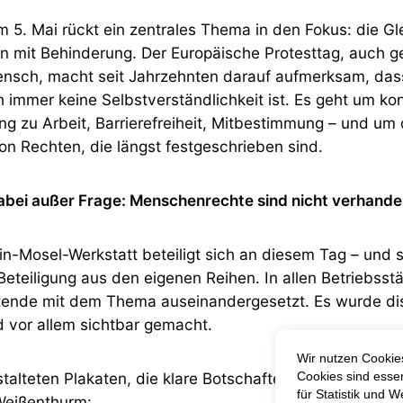
 5. Mai rückt ein zentrales Thema in den Fokus: die Gl
 mit Behinderung. Der Europäische Protesttag, auch g
ensch, macht seit Jahrzehnten darauf aufmerksam, das
 immer keine Selbstverständlichkeit ist. Es geht um ko
g zu Arbeit, Barrierefreiheit, Mitbestimmung – und um 
n Rechten, die längst festgeschrieben sind.
dabei außer Frage: Menschenrechte sind nicht verhande
n-Mosel-Werkstatt beteiligt sich an diesem Tag – und s
eteiligung aus den eigenen Reihen. In allen Betriebsst
itende mit dem Thema auseinandergesetzt. Es wurde dis
d vor allem sichtbar gemacht.
stalteten Plakaten, die klare Botschaften formulieren. E
Weißenthurm: