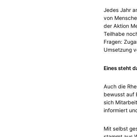
Jedes Jahr am
von Menschen
der Aktion M
Teilhabe noch
Fragen: Zugan
Umsetzung vo
Eines steht 
Auch die Rhei
bewusst auf B
sich Mitarbe
informiert un
Mit selbst ge
stammt aus 